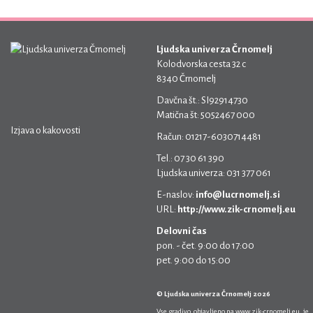
Ljudska univerza Črnomelj
Kolodvorska cesta 32 c
8340 Črnomelj
Davčna št.: SI92914730
Matična št: 5052467 000
Izjava o kakovosti
Račun: 01217-6030714481
Tel.: 07 30 61 390
Ljudska univerza: 031 377 061
E-naslov:
info@lucrnomelj.si
URL:
http://www.zik-crnomelj.eu
Delovni čas
pon. - čet. 9:00 do 17:00
pet. 9:00 do 15:00
© Ljudska univerza Črnomelj 2026
Vse gradivo, objavljeno na
www.zik-crnomelj.eu
, je