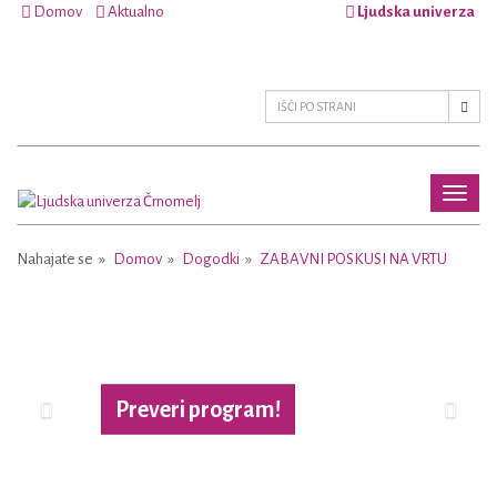
Domov
Aktualno
Ljudska univerza
Toggl
naviga
Nahajate se
Domov
Dogodki
ZABAVNI POSKUSI NA VRTU
Previous
Next
Preveri program!