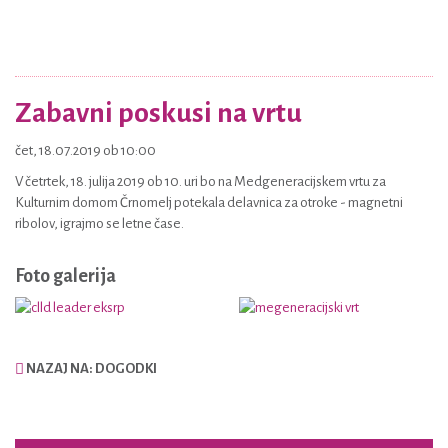
Zabavni poskusi na vrtu
čet, 18.07.2019 ob 10:00
V četrtek, 18. julija 2019 ob 10. uri bo na Medgeneracijskem vrtu za
Kulturnim domom Črnomelj potekala delavnica za otroke - magnetni
ribolov, igrajmo se letne čase.
Foto galerija
NAZAJ NA: DOGODKI