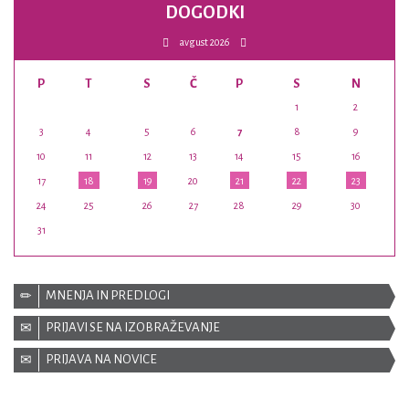
DOGODKI
avgust 2026
P
T
S
Č
P
S
N
1
2
3
4
5
6
7
8
9
10
11
12
13
14
15
16
17
18
19
20
21
22
23
24
25
26
27
28
29
30
31
MNENJA IN PREDLOGI
PRIJAVI SE NA IZOBRAŽEVANJE
PRIJAVA NA NOVICE