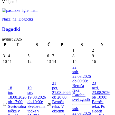
Vabljeni!
Nazaj na: Dogodki
Dogodki
avgust 2026
P
T
S
Č
P
S
N
1
2
3
4
5
6
7
8
9
10
11
12
13
14
15
16
22
sob,
22.08.2026
ob 09:00:
21
23
Beroča
18
19
pet,
ned,
reka:
tor,
sre,
21.08.2026
23.08.2026
Čarobni
18.08.2026
19.08.2026
ob 20:00:
ob 10:00:
svet zgodb
ob 17:00:
ob 10:00:
Beroča
Beroča
17
20
Svetovalna
Svetovalna
reka: V
reka: Po
sob,
točka v
točka v
objemu
sledeh
22.08.2026