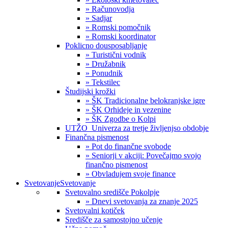
» Računovodja
» Sadjar
» Romski pomočnik
» Romski koordinator
Poklicno dousposabljanje
» Turistični vodnik
» Družabnik
» Ponudnik
» Tekstilec
Študijski krožki
» ŠK Tradicionalne belokranjske igre
» ŠK Orhideje in vezenine
» ŠK Zgodbe o Kolpi
UTŽO_Univerza za tretje življenjso obdobje
Finančna pismenost
» Pot do finančne svobode
» Seniorji v akciji: Povečajmo svojo
finančno pismenost
» Obvladujem svoje finance
Svetovanje
Svetovanje
Svetovalno središče Pokolpje
» Dnevi svetovanja za znanje 2025
Svetovalni kotiček
Središče za samostojno učenje