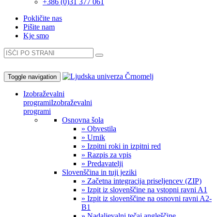
+386 (0)31 377 061
Pokličite nas
Pišite nam
Kje smo
Toggle navigation
Izobraževalni
programi
Izobraževalni
programi
Osnovna šola
» Obvestila
» Urnik
» Izpitni roki in izpitni red
» Razpis za vpis
» Predavatelji
Slovenščina in tuji jeziki
» Začetna integracija priseljencev (ZIP)
» Izpit iz slovenščine na vstopni ravni A1
» Izpit iz slovenščine na osnovni ravni A2-
B1
» Nadaljevalni tečaj angleščine