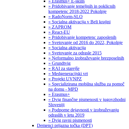
» Erasmus+ E-skills
» Pridobivanje temeljnih in poklicnih
kompetenc 2018-2022 Pokolpje
» RadoNorm-SLO
» Socialna aktivacija v Beli krajini
» ZAPROM
» React-EU
» Pridobivanje kompetenc zaposlenih
» Svetovanje od 2016 do 2022, Pokolpje
» Socialna aktivacija
» Svetovanje za odrasle 2015
» Neformalno izobraževanje brezposelnih
» Grundtvig
» RAI za starejše
» Medgeneracijski vrt
» Projekt UVNPZ
» Specializirana mobilna služba za pomoč
na domu - MPD
» Erasmus+
» Dvig finančne pismenosti v jugovzhodni
Sloveniji
» Podporne dejavnosti v izobraževanju
odraslih v letu 2019
» Dvig ravni pismenosti
Demenci prijazna točka (DPT)