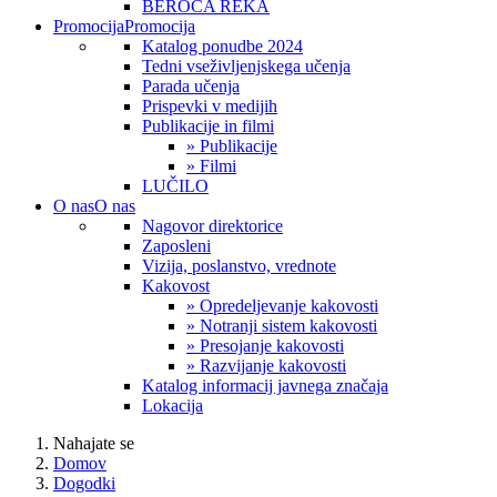
BEROČA REKA
Promocija
Promocija
Katalog ponudbe 2024
Tedni vseživljenjskega učenja
Parada učenja
Prispevki v medijih
Publikacije in filmi
» Publikacije
» Filmi
LUČILO
O nas
O nas
Nagovor direktorice
Zaposleni
Vizija, poslanstvo, vrednote
Kakovost
» Opredeljevanje kakovosti
» Notranji sistem kakovosti
» Presojanje kakovosti
» Razvijanje kakovosti
Katalog informacij javnega značaja
Lokacija
Nahajate se
Domov
Dogodki