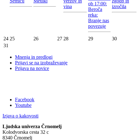
Semiču
Metliki
verzov in
zgodb in
ob 17:00:
vina
izročila
Beroča
reka:
Branje nas
povezuje
24
25
26
27
28
29
30
31
Mnenja in predlogi
Prijavi se na izobraževanje
Prijava na novice
Facebook
Youtube
Izjava o kakovosti
Ljudska univerza Črnomelj
Kolodvorska cesta 32 c
8340 Črnomelj