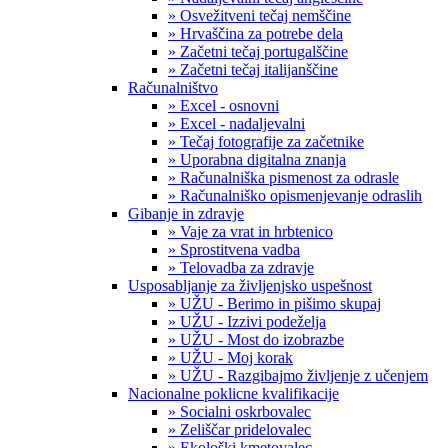
» Osvežitveni tečaj nemščine
» Hrvaščina za potrebe dela
» Začetni tečaj portugalščine
» Začetni tečaj italijanščine
Računalništvo
» Excel - osnovni
» Excel - nadaljevalni
» Tečaj fotografije za začetnike
» Uporabna digitalna znanja
» Računalniška pismenost za odrasle
» Računalniško opismenjevanje odraslih
Gibanje in zdravje
» Vaje za vrat in hrbtenico
» Sprostitvena vadba
» Telovadba za zdravje
Usposabljanje za življenjsko uspešnost
» UŽU - Berimo in pišimo skupaj
» UŽU - Izzivi podeželja
» UŽU - Most do izobrazbe
» UŽU - Moj korak
» UŽU - Razgibajmo življenje z učenjem
Nacionalne poklicne kvalifikacije
» Socialni oskrbovalec
» Zeliščar pridelovalec
» Ekološki kmetovalec