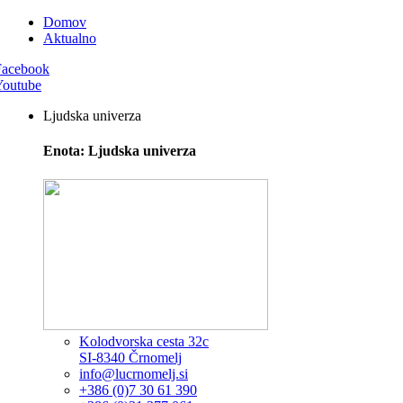
Domov
Aktualno
Facebook
Youtube
Ljudska univerza
Enota: Ljudska univerza
Kolodvorska cesta 32c
SI-8340 Črnomelj
info@lucrnomelj.si
+386 (0)7 30 61 390