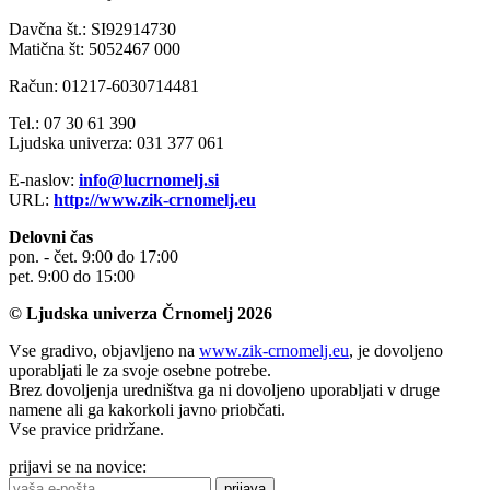
Davčna št.: SI92914730
Matična št: 5052467 000
Račun: 01217-6030714481
Tel.: 07 30 61 390
Ljudska univerza: 031 377 061
E-naslov:
info@lucrnomelj.si
URL:
http://www.zik-crnomelj.eu
Delovni čas
pon. - čet. 9:00 do 17:00
pet. 9:00 do 15:00
© Ljudska univerza Črnomelj 2026
Vse gradivo, objavljeno na
www.zik-crnomelj.eu
, je dovoljeno
uporabljati le za svoje osebne potrebe.
Brez dovoljenja uredništva ga ni dovoljeno uporabljati v druge
namene ali ga kakorkoli javno priobčati.
Vse pravice pridržane.
prijavi se na novice:
prijava