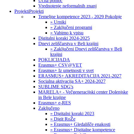
Učna pomoč
Vrednotenje neformalnih znanj
Projekti
Projekti
Temeljne kompetence 2023 - 2029 Pokolpje
» Urniki
» Zaključeni programi
» Vabimo k vpisu
Digitalni koraki 2024-2025
Dnevi zeliščarstva v Beli krajini
» Zaključeni Dnevi zeliščarstva v Beli
krajini
POKLICIJADA
Erasmus+ CSV@VET
Erasmus+ Iz umetnosti v svet
ERASMUS+ AKREDITACIJA 2021-2027
Socialna aktivacija SA+ 2024-2027
SUBLIME SDG's
MARELA+ - Večgeneracijski center Dolenjske
in Bele krajine
Erasmus+ e-RES
Zaključeno
» Digitalni koraki 2023
» Digit RoŽe
» Erasmus+ Gledališče enakosti
» Erasmus+ Digitalne kompetence