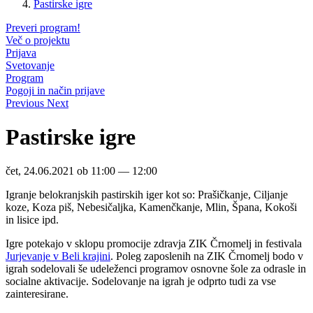
Pastirske igre
Preveri program!
Več o projektu
Prijava
Svetovanje
Program
Pogoji in način prijave
Previous
Next
Pastirske igre
čet, 24.06.2021 ob 11:00 — 12:00
Igranje belokranjskih pastirskih iger kot so: Prašičkanje, Ciljanje
koze, Koza piš, Nebesičaljka, Kamenčkanje, Mlin, Špana, Kokoši
in lisice ipd.
Igre potekajo v sklopu promocije zdravja ZIK Črnomelj in festivala
Jurjevanje v Beli krajini
. Poleg zaposlenih na ZIK Črnomelj bodo v
igrah sodelovali še udeleženci programov osnovne šole za odrasle in
socialne aktivacije. Sodelovanje na igrah je odprto tudi za vse
zainteresirane.