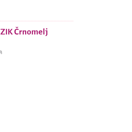
 ZIK Črnomelj
j.