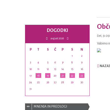
Obču
DOGODKI
čet, 9.0
avgust 2026
Vabimo na
P
T
S
Č
P
S
N
1
2
3
4
5
6
7
8
9
NAZAJ
10
11
12
13
14
15
16
17
18
19
20
21
22
23
24
25
26
27
28
29
30
31
MNENJA IN PREDLOGI