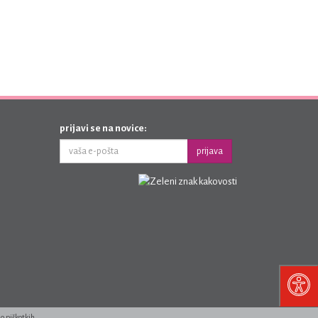
prijavi se na novice:
prijava
 o piškotkih