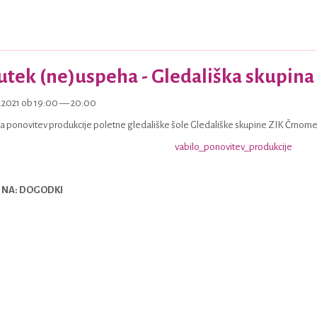
tek (ne)uspeha - Gledališka skupina
9.2021 ob 19:00 — 20:00
 ponovitev produkcije poletne gledališke šole Gledališke skupine ZIK Črnomel
 NA: DOGODKI