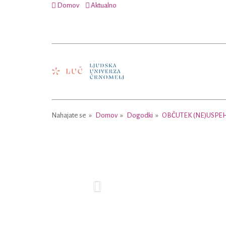
Domov
Aktualno
Nahajate se
Domov
Dogodki
OBČUTEK (NE)USPEH
Previous