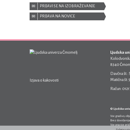
PRIJAVI SE NA IZOBRAŽEVANJE
PRIJAVA NA NOVICE
Ljudska un
Kolodvorska
8340 Črnom
Davčna št.:
Matična št:
Izjava o kakovosti
Račun: 012
© Ljudska uni
Vse gradivo, ob
Brez dovoljenja
Vse pravice pri
Spletna st