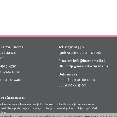
iverza Črnomelj
Tel.: 07 30 61 390
 cesta 32 c
Ljudska univerza: 031 377 061
elj
E-naslov:
info@lucrnomelj.si
 SI92914730
URL:
http://www.zik-crnomelj.eu
 5052467 000
Delovni čas
17-6030714481
pon. - čet. 9:00 do 17:00
pet. 9:00 do 15:00
verza Črnomelj 2026
javljeno na
www.zik-crnomelj.eu
, je dovoljeno uporabljati le za svoje osebne potrebe.
 uredništva ga ni dovoljeno uporabljati v druge namene ali ga kakorkoli javno priobčati.
držane.
ran uporablja zunanje piškotke za statistiko obiska in družabna omrežja.
SPREJMITE PIŠKOTKE
Več