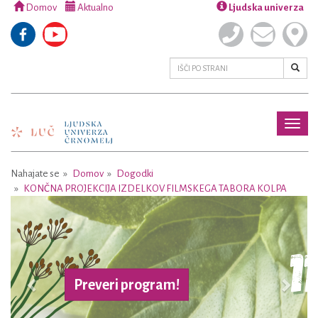
Domov
Aktualno
Ljudska univerza
Toggl
naviga
Nahajate se
Domov
Dogodki
KONČNA PROJEKCIJA IZDELKOV FILMSKEGA TABORA KOLPA
Previous
Next
Preveri program!