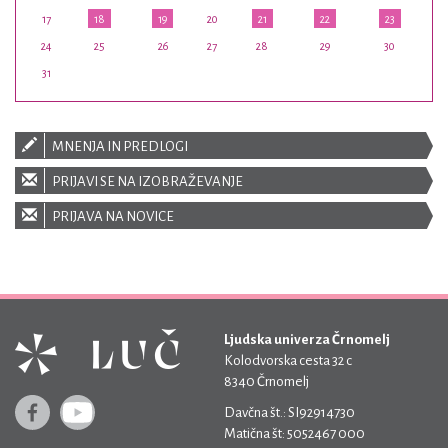
17
18
19
20
21
22
23
24
25
26
27
28
29
30
31
MNENJA IN PREDLOGI
PRIJAVI SE NA IZOBRAŽEVANJE
PRIJAVA NA NOVICE
Ljudska univerza Črnomelj
Kolodvorska cesta 32 c
8340 Črnomelj
Davčna št.: SI92914730
Matična št: 5052467 000