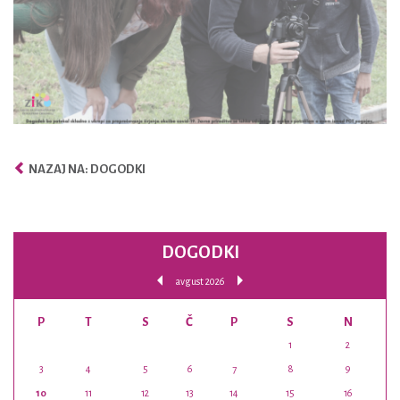
NAZAJ NA: DOGODKI
DOGODKI
avgust 2026
P
T
S
Č
P
S
N
1
2
3
4
5
6
7
8
9
10
11
12
13
14
15
16