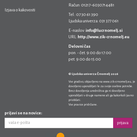
Račun: 01217-6030714481
Izjava o kakovosti
Tel.: 07 30 61 390
Ljudska univerza: 031 377 061
E-naslov:
info@lucrnomelj.si
URL:
http://www.zik-crnomelj.eu
Delovni čas
pon. - čet. 9:00 do 17:00
pet. 9:00 do 15:00
© Ljudska univerza Črnomelj 2026
Vse gradivo, objavljeno na
www.zik-crnomelj.eu
, je
dovoljeno uporabljati le za svoje osebne potrebe.
Brez dovoljenja uredništva ga ni dovoljeno
uporabljati v druge namene ali ga kakorkoli javno
priobčati.
Vse pravice pridržane.
prijavi se na novice:
prijava