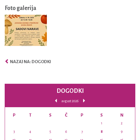
Foto galerija
NAZAJ NA: DOGODKI
DOGODKI
avgust 2026
P
T
S
Č
P
S
N
1
2
3
4
5
6
7
8
9