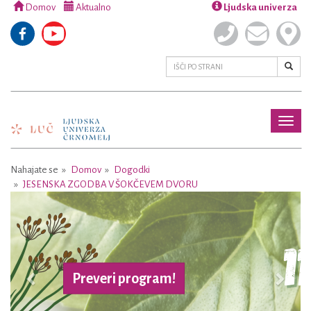
Domov
Aktualno
Ljudska univerza
Toggl
naviga
Nahajate se
Domov
Dogodki
JESENSKA ZGODBA V ŠOKČEVEM DVORU
Previous
Next
Preveri program!