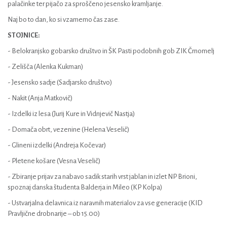
palačinke ter pijačo za sproščeno jesensko kramljanje.
Naj bo to dan, ko si vzamemo čas zase.
STOJNICE:
- Belokranjsko gobarsko društvo in ŠK Pasti podobnih gob ZIK Črnomelj
- Zelišča (Alenka Kukman)
- Jesensko sadje (Sadjarsko društvo)
- Nakit (Anja Matkovič)
- Izdelki iz lesa (Jurij Kure in Vidnjevič Nastja)
- Domača obrt, vezenine (Helena Veselič)
- Glineni izdelki (Andreja Kočevar)
- Pletene košare (Vesna Veselič)
- Zbiranje prijav za nabavo sadik starih vrst jablan in izlet NP Brioni,
spoznaj danska študenta Balderja in Mileo (KP Kolpa)
- Ustvarjalna delavnica iz naravnih materialov za vse generacije (KID
Pravljične drobnarije – ob 15.00)