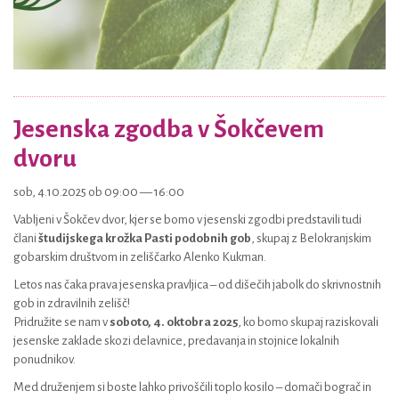
Jesenska zgodba v Šokčevem
dvoru
sob, 4.10.2025 ob 09:00 — 16:00
Vabljeni v Šokčev dvor, kjer se bomo v jesenski zgodbi predstavili tudi
člani
študijskega krožka Pasti podobnih gob
, skupaj z Belokranjskim
gobarskim društvom in zeliščarko Alenko Kukman.
Letos nas čaka prava jesenska pravljica – od dišečih jabolk do skrivnostnih
gob in zdravilnih zelišč!
Pridružite se nam v
soboto, 4. oktobra 2025
, ko bomo skupaj raziskovali
jesenske zaklade skozi delavnice, predavanja in stojnice lokalnih
ponudnikov.
Med druženjem si boste lahko privoščili toplo kosilo – domači bograč in