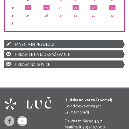
10
11
12
13
14
15
16
17
18
19
20
21
22
23
24
25
26
27
28
29
30
31
MNENJA IN PREDLOGI
PRIJAVI SE NA IZOBRAŽEVANJE
PRIJAVA NA NOVICE
Ljudska univerza Črnomelj
Kolodvorska cesta 32 c
8340 Črnomelj
Davčna št.: SI92914730
Matična št: 5052467 000