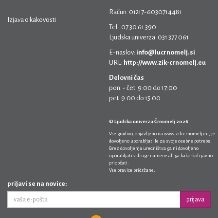
Račun: 01217-6030714481
Izjava o kakovosti
Tel.: 07 30 61 390
Ljudska univerza: 031 377 061
E-naslov:
info@lucrnomelj.si
URL:
http://www.zik-crnomelj.eu
Delovni čas
pon. - čet. 9:00 do 17:00
pet. 9:00 do 15:00
© Ljudska univerza Črnomelj 2026
Vse gradivo, objavljeno na
www.zik-crnomelj.eu
, je
dovoljeno uporabljati le za svoje osebne potrebe.
Brez dovoljenja uredništva ga ni dovoljeno
uporabljati v druge namene ali ga kakorkoli javno
priobčati.
Vse pravice pridržane.
prijavi se na novice:
prijava