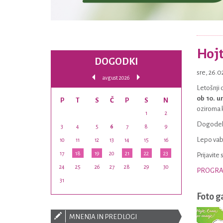
Hojt
DOGODKI
sre, 26.
avgust 2026
Letošnji 
ob 10. u
P
T
S
Č
P
S
N
oziroma 
1
2
Dogodek 
3
4
5
6
7
8
9
Lepo vabl
10
11
12
13
14
15
16
17
18
19
20
21
22
23
Prijavite 
24
25
26
27
28
29
30
PROGR
31
Foto g
MNENJA IN PREDLOGI