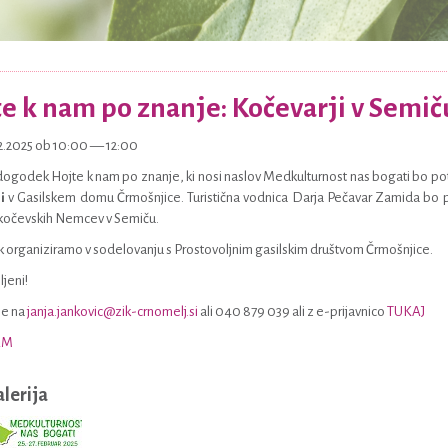
e k nam po znanje: Kočevarji v Semič
02.2025 ob 10:00 — 12:00
dogodek Hojte k nam po znanje, ki nosi naslov Medkulturnost nas bogati bo po
ri
v Gasilskem domu Črmošnjice. Turistična vodnica Darja Pečavar Zamida bo p
kočevskih Nemcev v Semiču.
organiziramo v sodelovanju s Prostovoljnim gasilskim društvom Črmošnjice.
jeni!
se na
janja.jankovic@zik-crnomelj.si
ali 040 879 039 ali z e-prijavnico
TUKAJ
AM
alerija