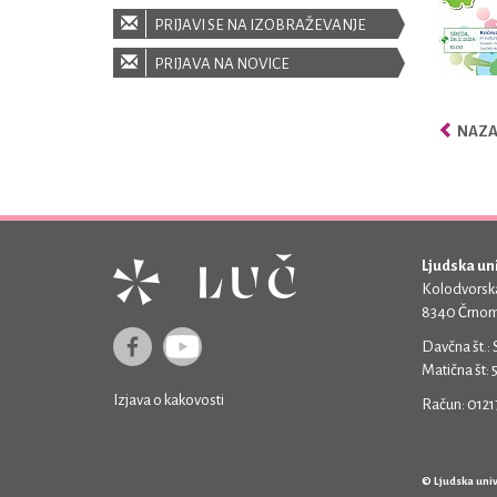
PRIJAVI SE NA IZOBRAŽEVANJE
PRIJAVA NA NOVICE
NAZA
Ljudska un
Kolodvorska
8340 Črnom
Davčna št.:
Matična št:
Izjava o kakovosti
Račun: 012
© Ljudska uni