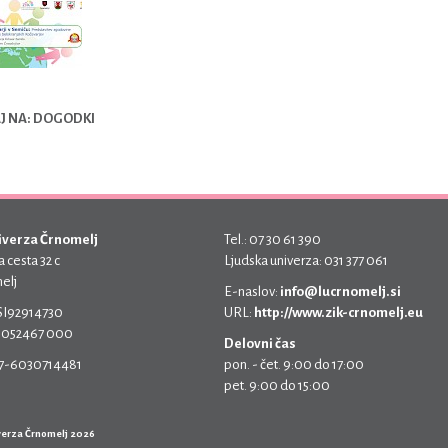
J NA: DOGODKI
iverza Črnomelj
Tel.: 07 30 61 390
 cesta 32 c
Ljudska univerza: 031 377 061
elj
E-naslov:
info@lucrnomelj.si
 SI92914730
URL:
http://www.zik-crnomelj.eu
 5052467 000
Delovni čas
17-6030714481
pon. - čet. 9:00 do 17:00
pet. 9:00 do 15:00
verza Črnomelj 2026