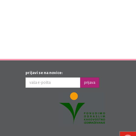
prijavi se na novice:
prijava