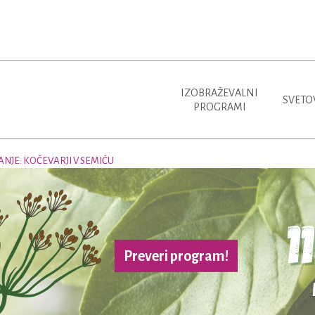
IZOBRAŽEVALNI
SVETO
PROGRAMI
NJE: KOČEVARJI V SEMIČU
Preveri program!