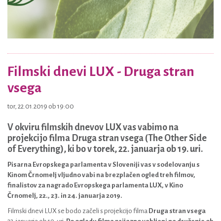
Filmski dnevi LUX - Druga stran
vsega
tor, 22.01.2019 ob 19:00
V okviru filmskih dnevov LUX vas vabimo na
projekcijo filma Druga stran vsega (The Other Side
of Everything), ki bo v torek, 22. januarja ob 19. uri.
Pisarna Evropskega parlamenta v Sloveniji vas v sodelovanju s
Kin
om Črnomelj vljudno vabi na brezplačen ogled treh filmov,
finalistov za nagrado Evropskega parlamenta LUX, v Kino
Črnomelj, 22., 23. in 24. januarja 2019.
Filmski dnevi LUX se bodo začeli s projekcijo filma
Druga stran vsega