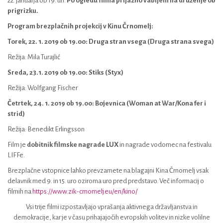
22. januarja ob 19. uri.
Po ogledu filma prijazno vabljeni na druženje ob
prigrizku.
Program brezplačnih projekcij v Kinu Črnomelj:
Torek, 22. 1. 2019 ob 19.00: Druga stran vsega (Druga strana svega)
Režija: Mila Turajlić
Sreda, 23.1.
2019 ob 19.00: Stiks (Styx)
Režija: Wolfgang Fischer
Četrtek, 24. 1. 2019 ob 19.00: Bojevnica (Woman at War/Kona fer i
strid)
Režija: Benedikt Erlingsson
Film je
dobitnik filmske nagrade LUX
in nagrade vodomec na festivalu
LIFFe.
Brezplačne vstopnice lahko prevzamete na blagajni Kina Črnomelj vsak
delavnik med 9. in 15. uro oziroma uro pred predstavo. Več informacij o
filmih na
https://www.zik-crnomelj.eu/en/kino/
Vsi trije filmi izpostavljajo vprašanja aktivnega državljanstva in
demokracije, kar je v času prihajajočih evropskih volitev in nizke volilne