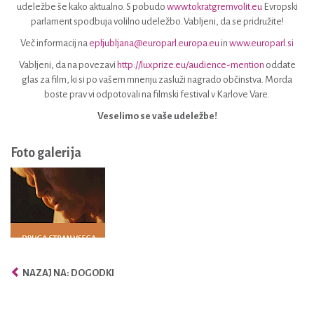
udeležbe še kako aktualno. S pobudo
www.tokratgremvolit.eu
Evropski
parlament spodbuja volilno udeležbo. Vabljeni, da se pridružite!
Več informacij na
epljubljana@europarl.europa.eu
in
www.europarl.si
Vabljeni, da na povezavi
http://luxprize.eu/audience-mention
oddate
glas za film, ki si po vašem mnenju zasluži nagrado občinstva. Morda
boste prav vi odpotovali na filmski festival v Karlove Vare.
Veselimo se vaše udeležbe!
Foto galerija
NAZAJ NA: DOGODKI