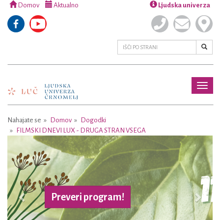
Domov
Aktualno
Ljudska univerza
Toggl
naviga
Nahajate se
Domov
Dogodki
FILMSKI DNEVI LUX - DRUGA STRAN VSEGA
Previous
Next
Preveri program!