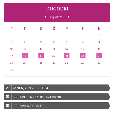
DOGODKI
avgust 2026
P
T
S
Č
P
S
N
1
2
3
4
5
6
7
8
9
10
11
12
13
14
15
16
17
18
19
20
21
22
23
24
25
26
27
28
29
30
31
MNENJA IN PREDLOGI
PRIJAVI SE NA IZOBRAŽEVANJE
PRIJAVA NA NOVICE