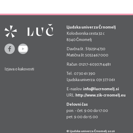
Ljudska univerza Črnomelj
Kolodvorska cesta 32 c
8340 Črnomelj
Davčna št.: SI92914730
Matična št: 5052467 000
Račun: 01217-6030714481
Izjava o kakovosti
Tel.: 07 30 61 390
Ljudska univerza: 031 377 061
E-naslov:
info@lucrnomelj.si
URL:
http://www.zik-crnomelj.eu
Delovni čas
pon. - čet. 9:00 do 17:00
pet. 9:00 do 15:00
© Ljudska univerza Črnomelj 2026