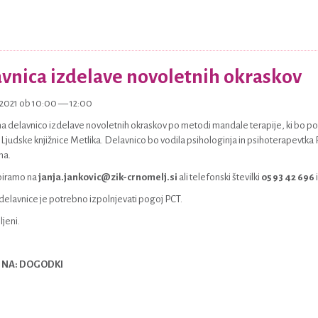
vnica izdelave novoletnih okraskov
2.2021 ob 10:00 — 12:00
na delavnico izdelave novoletnih okraskov po metodi mandale terapije, ki bo po
 Ljudske knjižnice Metlika. Delavnico bo vodila psihologinja in psihoterapevtk
na.
biramo na
janja.jankovic@zik-crnomelj.si
ali telefonski številki
05 93 42 696
delavnice je potrebno izpolnjevati pogoj PCT.
jeni.
 NA: DOGODKI