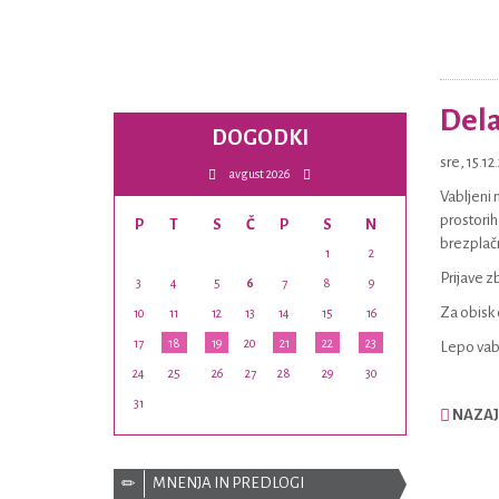
Dela
DOGODKI
sre, 15.1
avgust 2026
Vabljeni 
prostorih
P
T
S
Č
P
S
N
brezplač
1
2
Prijave z
3
4
5
6
7
8
9
Za obisk 
10
11
12
13
14
15
16
17
18
19
20
21
22
23
Lepo vabl
24
25
26
27
28
29
30
31
NAZAJ
MNENJA IN PREDLOGI