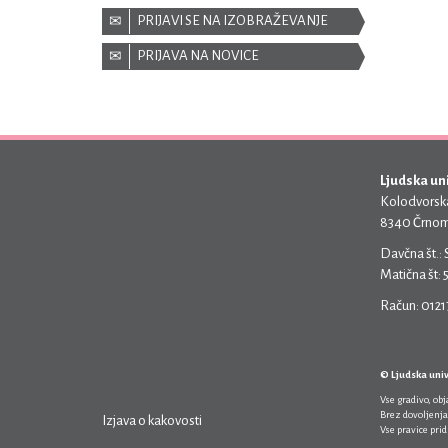
PRIJAVI SE NA IZOBRAŽEVANJE
PRIJAVA NA NOVICE
Ljudska un
Kolodvorska
8340 Črnom
Davčna št.:
Matična št:
Račun: 012
© Ljudska uni
Vse gradivo, ob
Brez dovoljenja
Izjava o kakovosti
Vse pravice pri