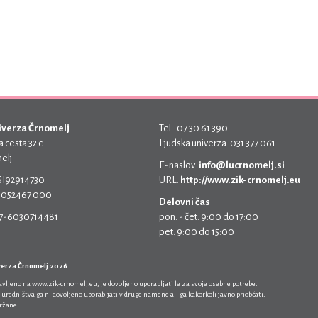
iverza Črnomelj
Tel.: 07 30 61 390
 cesta 32 c
Ljudska univerza: 031 377 061
elj
E-naslov:
info@lucrnomelj.si
 SI92914730
URL:
http://www.zik-crnomelj.eu
 5052467 000
Delovni čas
17-6030714481
pon. - čet. 9:00 do 17:00
pet. 9:00 do 15:00
verza Črnomelj 2026
javljeno na
www.zik-crnomelj.eu
, je dovoljeno uporabljati le za svoje osebne potrebe.
 uredništva ga ni dovoljeno uporabljati v druge namene ali ga kakorkoli javno priobčati.
držane.