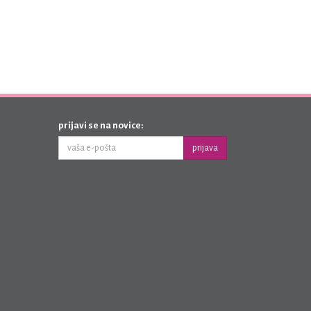
prijavi se na novice:
prijava