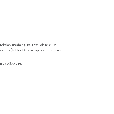
tekala v
sredo, 15. 12. 2021
, ob 10.00 v
a Rymma Štubler. Delavnica je za udeležence
in
040 879 039.