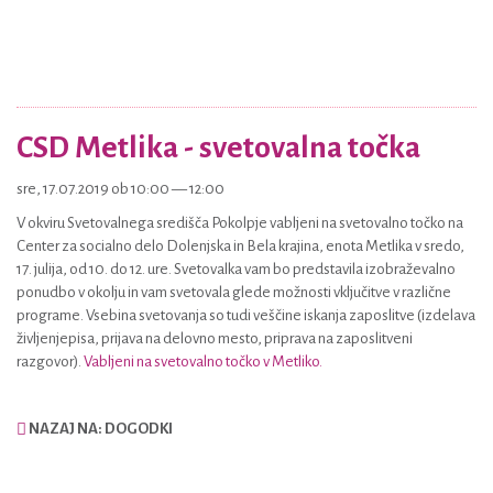
CSD Metlika - svetovalna točka
sre, 17.07.2019 ob 10:00 — 12:00
V okviru Svetovalnega središča Pokolpje vabljeni na svetovalno točko na
Center za socialno delo Dolenjska in Bela krajina, enota Metlika v sredo,
17. julija, od 10. do 12. ure. Svetovalka vam bo predstavila izobraževalno
ponudbo v okolju in vam svetovala glede možnosti vključitve v različne
programe. Vsebina svetovanja so tudi veščine iskanja zaposlitve (izdelava
življenjepisa, prijava na delovno mesto, priprava na zaposlitveni
razgovor).
Vabljeni na svetovalno točko v Metliko.
NAZAJ NA: DOGODKI