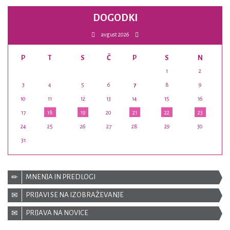
DOGODKI
avgust 2026
P
T
S
Č
P
S
N
1
2
3
4
5
6
7
8
9
10
11
12
13
14
15
16
17
18
19
20
21
22
23
24
25
26
27
28
29
30
31
MNENJA IN PREDLOGI
PRIJAVI SE NA IZOBRAŽEVANJE
PRIJAVA NA NOVICE