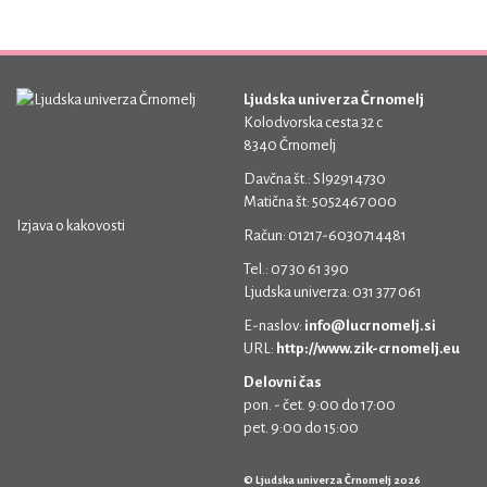
Ljudska univerza Črnomelj
Kolodvorska cesta 32 c
8340 Črnomelj
Davčna št.: SI92914730
Matična št: 5052467 000
Izjava o kakovosti
Račun: 01217-6030714481
Tel.: 07 30 61 390
Ljudska univerza: 031 377 061
E-naslov:
info@lucrnomelj.si
URL:
http://www.zik-crnomelj.eu
Delovni čas
pon. - čet. 9:00 do 17:00
pet. 9:00 do 15:00
© Ljudska univerza Črnomelj 2026