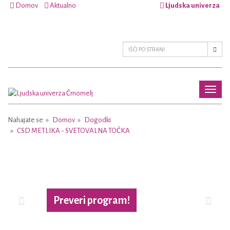
Domov
Aktualno
Ljudska univerza
Toggl
naviga
Nahajate se
Domov
Dogodki
CSD METLIKA - SVETOVALNA TOČKA
Previous
Next
Preveri program!