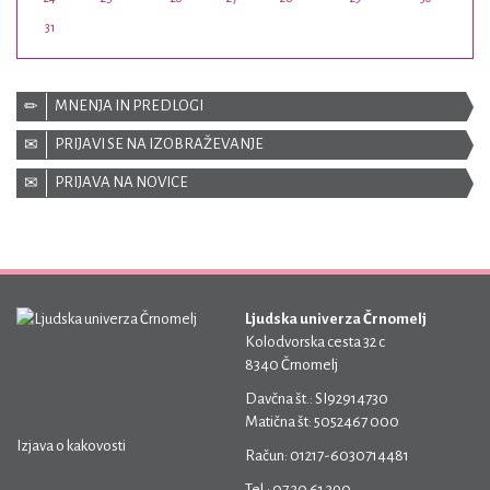
31
MNENJA IN PREDLOGI
PRIJAVI SE NA IZOBRAŽEVANJE
PRIJAVA NA NOVICE
Ljudska univerza Črnomelj
Kolodvorska cesta 32 c
8340 Črnomelj
Davčna št.: SI92914730
Matična št: 5052467 000
Izjava o kakovosti
Račun: 01217-6030714481
Tel.: 07 30 61 390