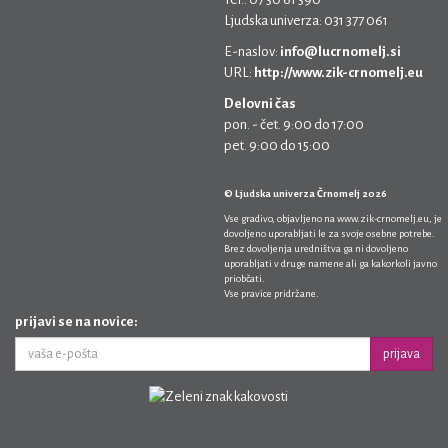
Ljudska univerza: 031 377 061
E-naslov:
info@lucrnomelj.si
URL:
http://www.zik-crnomelj.eu
Delovni čas
pon. - čet. 9:00 do 17:00
pet. 9:00 do 15:00
© Ljudska univerza Črnomelj 2026
Vse gradivo, objavljeno na
www.zik-crnomelj.eu
, je
dovoljeno uporabljati le za svoje osebne potrebe.
Brez dovoljenja uredništva ga ni dovoljeno
uporabljati v druge namene ali ga kakorkoli javno
priobčati.
Vse pravice pridržane.
prijavi se na novice:
prijava