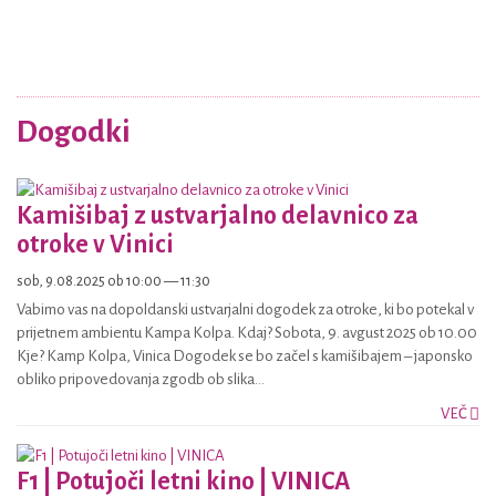
Dogodki
Kamišibaj z ustvarjalno delavnico za
otroke v Vinici
sob, 9.08.2025 ob 10:00 — 11:30
Vabimo vas na dopoldanski ustvarjalni dogodek za otroke, ki bo potekal v
prijetnem ambientu Kampa Kolpa. Kdaj? Sobota, 9. avgust 2025 ob 10.00
Kje? Kamp Kolpa, Vinica Dogodek se bo začel s kamišibajem – japonsko
obliko pripovedovanja zgodb ob slika...
VEČ
F1 | Potujoči letni kino | VINICA