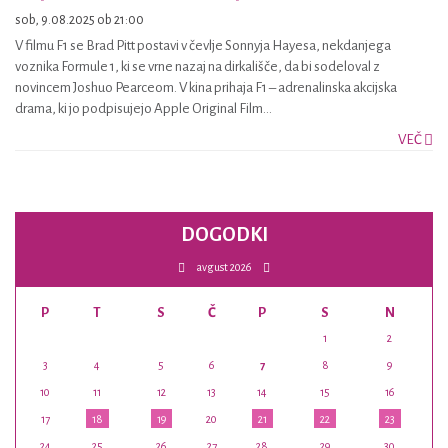
sob, 9.08.2025 ob 21:00
V filmu F1 se Brad Pitt postavi v čevlje Sonnyja Hayesa, nekdanjega
voznika Formule 1, ki se vrne nazaj na dirkališče, da bi sodeloval z
novincem Joshuo Pearceom. V kina prihaja F1 – adrenalinska akcijska
drama, ki jo podpisujejo Apple Original Film...
VEČ
DOGODKI
avgust 2026
P
T
S
Č
P
S
N
1
2
3
4
5
6
7
8
9
10
11
12
13
14
15
16
17
18
19
20
21
22
23
24
25
26
27
28
29
30