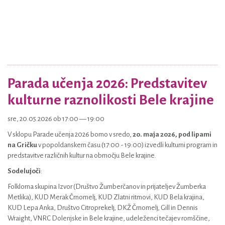
Parada učenja 2026: Predstavitev
kulturne raznolikosti Bele krajine
sre, 20.05.2026 ob 17:00 — 19:00
V sklopu Parade učenja 2026 bomo v sredo,
20. maja 2026, pod lipami
na Gričku
v popoldanskem času (17:00 - 19:00) izvedli kulturni program in
predstavitve različnih kultur na območju Bele krajine.
Sodelujoči
:
Folklorna skupina Izvor (Društvo Žumberčanov in prijateljev Žumberka
Metlika), KUD Merak Črnomelj, KUD Zlatni ritmovi, KUD Bela krajina,
KUD Lepa Anka, Društvo Citroprekelj, DKŽ Črnomelj, Gill in Dennis
Wraight, VNRC Dolenjske in Bele krajine, udeleženci tečajev romščine,