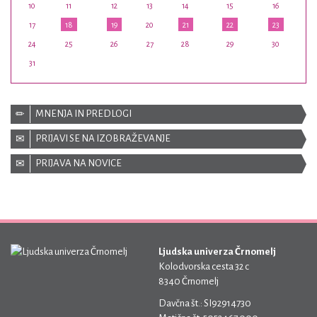
10
11
12
13
14
15
16
17
18
19
20
21
22
23
24
25
26
27
28
29
30
31
MNENJA IN PREDLOGI
PRIJAVI SE NA IZOBRAŽEVANJE
PRIJAVA NA NOVICE
Ljudska univerza Črnomelj
Kolodvorska cesta 32 c
8340 Črnomelj
Davčna št.: SI92914730