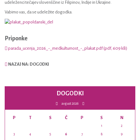
udeleženci tečajev slovenščine iz Filipinov, Indije in Ukrajine.
Vabimo vas, da se udeležite dogodka.
Priponke
parada_ucenja_2026_-_medkulturnost_-_plakat.pdf (pdf; 609 kB)
NAZAJ NA: DOGODKI
DOGODKI
avgust 2026
P
T
S
Č
P
S
N
1
2
3
4
5
6
7
8
9