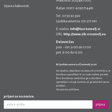
Matična št: 5052467 000
Izjava o kakovosti
Račun: 01217-6030714481
Tel.: 07 30 61 390
Ljudska univerza: 031 377 061
E-naslov:
info@lucrnomelj.si
URL:
http://www.zik-crnomelj.eu
Delovni čas
pon. - čet. 9:00 do 17:00
pet. 9:00 do 15:00
© Ljudska univerza Črnomelj 2026
Vse gradivo, objavljeno na
www.zik-crnomelj.eu
, je
dovoljeno uporabljati le za svoje osebne potrebe.
Brez dovoljenja uredništva ga ni dovoljeno
uporabljati v druge namene ali ga kakorkoli javno
priobčati.
Vse pravice pridržane.
prijavi se na novice:
prijava