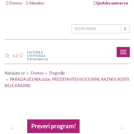
Domov
Aktualno
Ljudska univerza
Toggl
naviga
Nahajate se
Domov
Dogodki
PARADA UČENJA 2026: PREDSTAVITEV KULTURNE RAZNOLIKOSTI
BELE KRAJINE
Previous
Next
Preveri program!