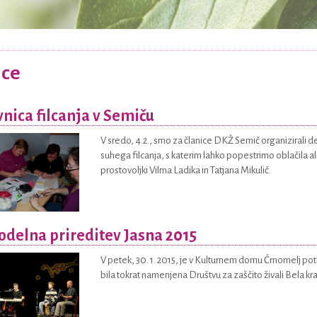
ice
nica filcanja v Semiču
V sredo, 4.2., smo za članice DKŽ Semič organizirali d
suhega filcanja, s katerim lahko popestrimo oblačila al
prostovoljki Vilma Ladika in Tatjana Mikulič.
delna prireditev Jasna 2015
V petek, 30. 1. 2015, je v Kulturnem domu Črnomelj pot
bila tokrat namenjena Društvu za zaščito živali Bela kra