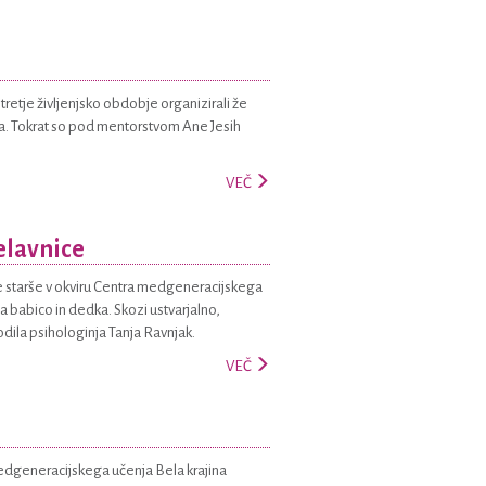
 tretje življenjsko obdobje organizirali že
rja. Tokrat so pod mentorstvom Ane Jesih
VEČ
delavnice
are starše v okviru Centra medgeneracijskega
a babico in dedka. Skozi ustvarjalno,
dila psihologinja Tanja Ravnjak.
VEČ
medgeneracijskega učenja Bela krajina