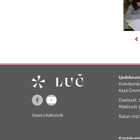
Ljudska un
Kolodvorska
8340 Črnom
Davčna št.:
Matična št:
Izjava o kakovosti
Račun: 012
© Ljudska uni