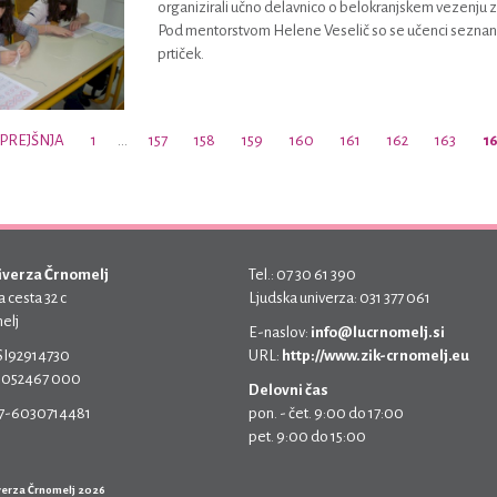
organizirali učno delavnico o belokranjskem vezenju z
Pod mentorstvom Helene Veselič so se učenci seznanili s
prtiček.
PREJŠNJA
1
…
157
158
159
160
161
162
163
1
iverza Črnomelj
Tel.: 07 30 61 390
 cesta 32 c
Ljudska univerza: 031 377 061
elj
E-naslov:
info@lucrnomelj.si
 SI92914730
URL:
http://www.zik-crnomelj.eu
 5052467 000
Delovni čas
17-6030714481
pon. - čet. 9:00 do 17:00
pet. 9:00 do 15:00
verza Črnomelj 2026