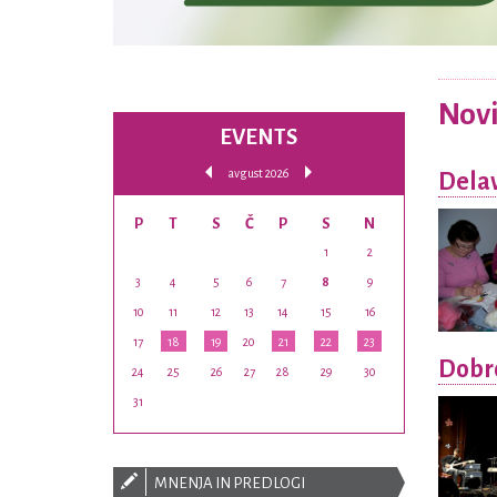
Nov
EVENTS
avgust 2026
Delav
P
T
S
Č
P
S
N
1
2
3
4
5
6
7
8
9
10
11
12
13
14
15
16
17
18
19
20
21
22
23
Dobro
24
25
26
27
28
29
30
31
MNENJA IN PREDLOGI