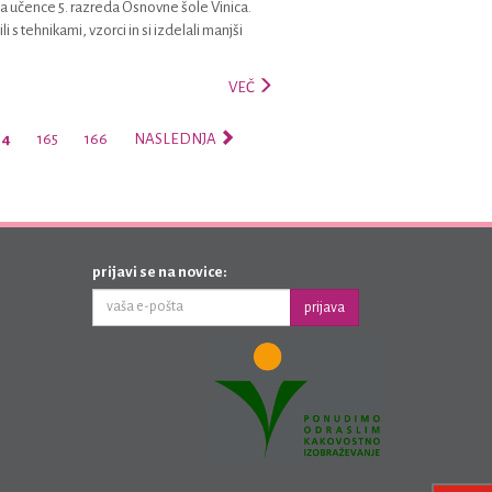
a učence 5. razreda Osnovne šole Vinica.
 tehnikami, vzorci in si izdelali manjši
VEČ
64
165
166
NASLEDNJA
prijavi se na novice:
prijava