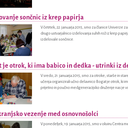
ovanje sončnic iz krep papirja
V četrtek, 22. januarja 2015, smo za članice Univerze za
drugo ustvarjalnico izdelovanja suhih rož iz krep papi
izdelovale sončnice.
 je otrok, ki ima babico in dedka - utrinki iz 
V sredo, 21. januarja 2015, smo za otroke, starše in st
učenja organizirali učno delavnico Bogat je otrok, ki im
prijetno in poučno medgeneracijsko druženje nas je vo
kranjsko vezenje med osnovnošolci
V ponedeljek, 19. januarja 2015, smo v okviru Centra 