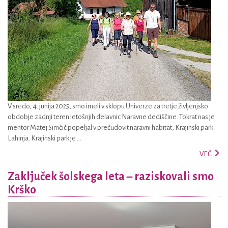
V sredo, 4. junija 2025, smo imeli v sklopu Univerze za tretje življenjsko
obdobje zadnji teren letošnjih delavnic Naravne dediščine. Tokrat nas je
mentor Matej Simčič popeljal v prečudovit naravni habitat, Krajinski park
Lahinja. Krajinski park je ...
VEČ
Zaključek šolskega leta – raziskovali smo
Krško