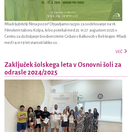
Mladi ljubitelji filma pozor! Objavljamo razpis za sodelovanje na 18.
Filmskem taboru Kolpa, ki bo potekal med 25. in 27. avgustom 2025 v
Centru za doživljanje biodiverzitete Grduni v Balkovcih v Beli krajini. Mladi
med 14 in 19 let starosti lahko so...
VEČ
Zaključek šolskega leta v Osnovni šoli za
odrasle 2024/2025