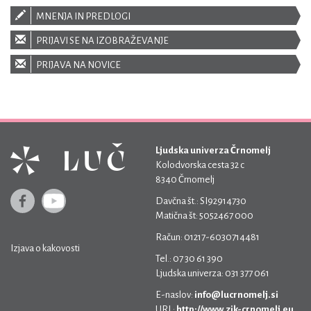
MNENJA IN PREDLOGI
PRIJAVI SE NA IZOBRAŽEVANJE
PRIJAVA NA NOVICE
Ljudska univerza Črnomelj
Kolodvorska cesta 32 c
8340 Črnomelj
Davčna št.: SI92914730
Matična št: 5052467 000
Račun: 01217-6030714481
Izjava o kakovosti
Tel.: 07 30 61 390
Ljudska univerza: 031 377 061
E-naslov:
info@lucrnomelj.si
URL:
http://www.zik-crnomelj.eu