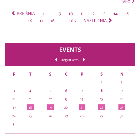
VEČ
PREJŠNJA
1
…
9
10
11
12
13
14
15
16
17
18
…
166
NASLEDNJA
EVENTS
avgust 2026
P
T
S
Č
P
S
N
1
2
3
4
5
6
7
8
9
10
11
12
13
14
15
16
17
18
19
20
21
22
23
24
25
26
27
28
29
30
31