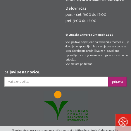
Delovni čas
pon. - čet. 9:00 do 17:00
pet. 9:00 do 15:00
© Ljudska univerza Črnomelj 2026
Vse gradivo, objavljeno na
www.zik-crnomelj.eu
, je
dovoljeno uporabljati le za svoje osebne potrebe.
Brez dovoljenja uredništva ga ni dovoljeno
uporabljati v druge namene ali ga kakorkoli javno
priobčati.
Vse pravice pridržane.
prijavi se na novice:
prijava
Spletna stran uporablja zunanje piškotke za statistiko obiska in družabna omrežja.