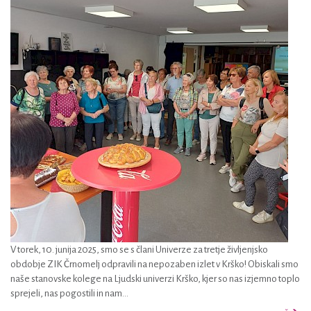
V torek, 10. junija 2025, smo se s člani Univerze za tretje življenjsko
obdobje ZIK Črnomelj odpravili na nepozaben izlet v Krško! Obiskali smo
naše stanovske kolege na Ljudski univerzi Krško, kjer so nas izjemno toplo
sprejeli, nas pogostili in nam...