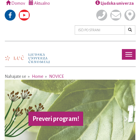
Domov
Aktualno
Ljudska univerza
Toggl
naviga
Nahajate se
Home
NOVICE
Previous
Next
Več o projektu