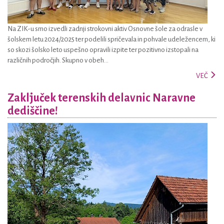
Na ZIK-u smo izvedli zadnji strokovni aktiv Osnovne šole za odrasle v
šolskem letu 2024/2025 ter podelili spričevala in pohvale udeležencem, ki
so skozi šolsko leto uspešno opravili izpite ter pozitivno izstopali na
različnih področjih. Skupno v obeh...
VEČ
Zaključek terenskih delavnic Naravne
dediščine!